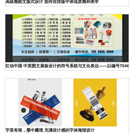
高级感图文版式设计 如何在排版中体现质感和美学
红动中国 中英图文展板设计的符号系统与文化表达——以编号704602
字里有画，墨中藏境 充满设计感的字体海报设计