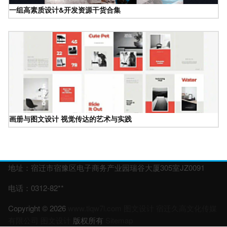
一组高素质设计&开发资源干货合集
画册与图文设计 视觉传达的艺术与实践
地址：宿迁市宿豫区电子商务产业园瑞谷大厦305室JZ0091
电话：0312-82**
Copyright © 2026
www.tlqw7l.com
图文设计
宿迁久高文化传媒
有限公司
图文设计
版权所有
Sitemap