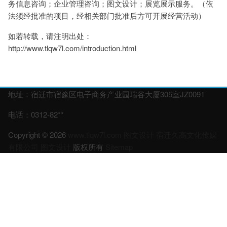
务信息咨询；企业管理咨询；图文设计；展览展示服务。（依
法须经批准的项目，经相关部门批准后方可开展经营活动）
如若转载，请注明出处：
http://www.tlqw7l.com/introduction.html
地址：宿迁市宿豫区电子商务产业园瑞谷大厦305室JZ0091
电话：0312-82**
Copyright © 2026
www.tlqw7l.com
图文设计
宿迁久高文化传媒
有限公司
图文设计
版权所有
Sitemap